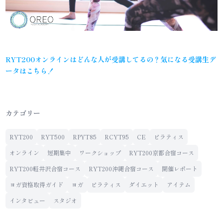
RYT200オンラインはどんな人が受講してるの？気になる受講生デ
ータはこちら！
カテゴリー
RYT200
RYT500
RPYT85
RCYT95
CE
ピラティス
オンライン
短期集中
ワークショップ
RYT200京都合宿コース
RYT200軽井沢合宿コース
RYT200沖縄合宿コース
開催レポート
ヨガ資格取得ガイド
ヨガ
ピラティス
ダイエット
アイテム
インタビュー
スタジオ