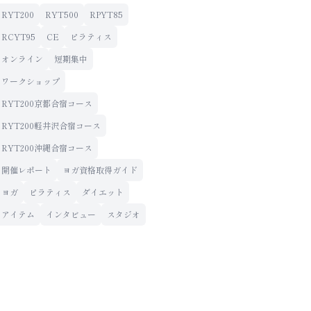
RYT200
RYT500
RPYT85
RCYT95
CE
ピラティス
オンライン
短期集中
ワークショップ
RYT200京都合宿コース
RYT200軽井沢合宿コース
RYT200沖縄合宿コース
開催レポート
ヨガ資格取得ガイド
ヨガ
ピラティス
ダイエット
アイテム
インタビュー
スタジオ