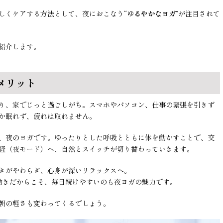
しくケアする方法として、夜におこなう“ゆ
るやかなヨガ
”が注目されて
紹介します。
メリット
り、家でじっと過ごしがち。スマホやパソコン、仕事の緊張を引きず
か眠れず、疲れは取れません。
、夜のヨガです。ゆったりとした呼吸とともに体を動かすことで、交
経（夜モード）へ、自然とスイッチが切り替わっていきます。
きがやわらぎ、心身が深いリラックスへ。
動きだからこそ、毎日続けやすいのも夜ヨガの魅力です。
朝の軽さも変わってくるでしょう。