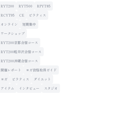
RYT200
RYT500
RPYT85
RCYT95
CE
ピラティス
オンライン
短期集中
ワークショップ
RYT200京都合宿コース
RYT200軽井沢合宿コース
RYT200沖縄合宿コース
開催レポート
ヨガ資格取得ガイド
ヨガ
ピラティス
ダイエット
アイテム
インタビュー
スタジオ