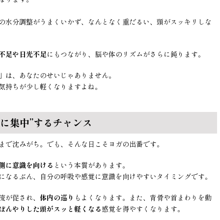
の水分調整がうまくいかず、なんとなく重だるい、頭がスッキリしな
不足や日光不足
にもつながり、脳や体のリズムがさらに鈍ります。
」は、あなたのせいじゃありません。
気持ちが少し軽くなりますよね。
に集中”するチャンス
まで沈みがち。でも、そんな日こそヨガの出番です。
側に意識を向ける
という本質があります。
になるぶん、自分の呼吸や感覚に意識を向けやすいタイミングです。
流が促され、
体内の巡り
もよくなります。また、背骨や首まわりを動
ぼんやりした頭がスッと軽くなる
感覚を得やすくなります。