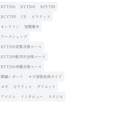
RYT200
RYT500
RPYT85
RCYT95
CE
ピラティス
オンライン
短期集中
ワークショップ
RYT200京都合宿コース
RYT200軽井沢合宿コース
RYT200沖縄合宿コース
開催レポート
ヨガ資格取得ガイド
ヨガ
ピラティス
ダイエット
アイテム
インタビュー
スタジオ