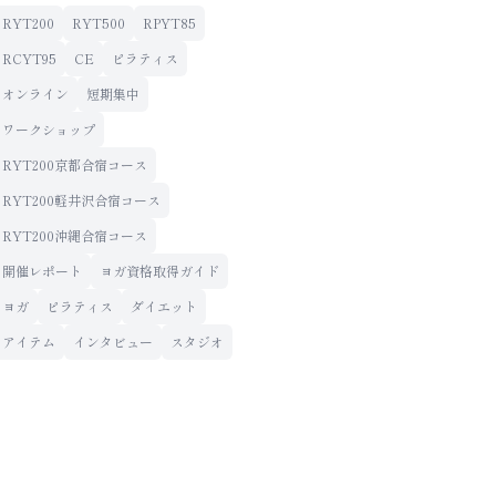
RYT200
RYT500
RPYT85
RCYT95
CE
ピラティス
オンライン
短期集中
ワークショップ
RYT200京都合宿コース
RYT200軽井沢合宿コース
RYT200沖縄合宿コース
開催レポート
ヨガ資格取得ガイド
ヨガ
ピラティス
ダイエット
アイテム
インタビュー
スタジオ