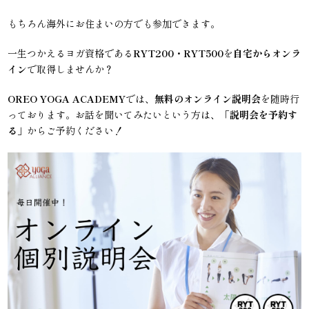
もちろん海外にお住まいの方でも参加できます。
一生つかえるヨガ資格である
RYT200・RYT500
を
自宅からオンラ
イン
で取得しませんか？
OREO YOGA ACADEMY
では、
無料のオンライン説明会
を随時行
っております。お話を聞いてみたいという方は、「
説明会を予約す
る
」からご予約ください！