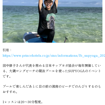
引用：
https://www.princehotels.co.jp/oiso/informations/lb_supyoga_20
田中律子さんが代表を務める日本サップヨガ協会が毎年開催してい
る、大磯ロングビーチの競泳プールを使ったSUPYOGAのイベント
です。
プールで楽しんだあとに目の前の湘南のビーチでのんびりするのも
おすすめ。
1レッスンは20〜30分程度。