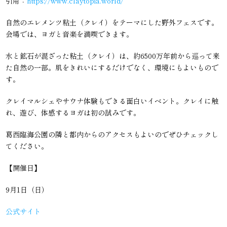
引用：
https://www.claytopia.world/
自然のエレメンツ粘土（クレイ）をテーマにした野外フェスです。
会場では、ヨガと音楽を満喫できます。
水と鉱石が混ざった粘土（クレイ）は、約6500万年前から巡って来
た自然の一部。肌をきれいにするだけでなく、環境にもよいもので
す。
クレイマルシェやサウナ体験もできる面白いイベント。クレイに触
れ、遊び、体感するヨガは初の試みです。
葛西臨海公園の隣と都内からのアクセスもよいのでぜひチェックし
てください。
【開催日】
9月1日（日）
公式サイト