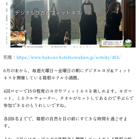
引用：
https://www.hakone-hotelkowakien.jp/activity/454/
6月の末から、毎週火曜日～金曜日の朝にデジタルヨガ&フィット
ネスを開催している箱根ホテル小涌園。
4回ロビーで15分程度のヨガやフィットネスを楽しめます。ヨガマ
ット、ミネラルウォーター、タオルがセットしてあるので手ぶらで
参加できるのもうれしいですね。
各回8名までで、箱根の自然を目の前にすてきな時間を過ごせま
す。
また、7月にはサップヨガの体験会も開催していますよ！箱根の旅