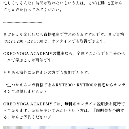
忙しくてそんなに時間が取れないという人は、まずは週に2回から
でもヨガを行ってみてください。
----------------------------------
ヨガをより楽しむなら資格講座で学ぶのもおすすめです。ヨガ資格
のRYT200・RYT500は、オンラインでも取得できます。
OREO YOGA ACADEMYの講座なら、
全国どこからでも自分のペ
ースで学ぶことが可能です。
もちろん海外にお住まいの方でも参加できます。
一生つかえるヨガ資格である
RYT200・RYT500
を
自宅からオンラ
イン
で取得しませんか？
OREO YOGA ACADEMY
では、
無料のオンライン説明会
を随時行
っております。お話を聞いてみたいという方は、「
説明会を予約す
る
」からご予約ください！