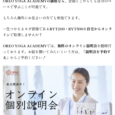
OREO YOGA ACADEMYの講座なら、
全国どこからでも自分のペ
ースで学ぶことが可能です。
もちろん海外にお住まいの方でも参加できます。
一生つかえるヨガ資格である
RYT200・RYT500
を
自宅からオンラ
イン
で取得しませんか？
OREO YOGA ACADEMY
では、
無料のオンライン説明会
を随時行
っております。お話を聞いてみたいという方は、「
説明会を予約す
る
」からご予約ください！