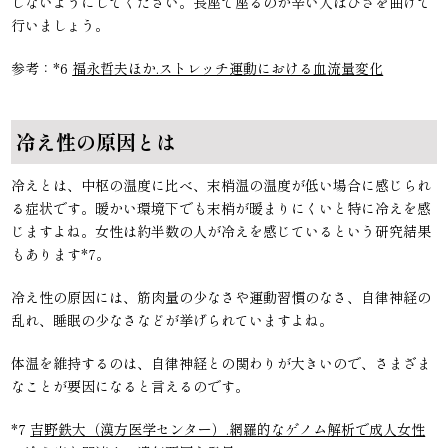
しないようにしてください。長座で座るのが辛い人はひざを曲げて
行いましょう。
参考：*6
福永哲夫ほか.ストレッチ運動における血流量変化
冷え性の原因とは
冷えとは、中枢の温度に比べ、末梢温の温度が低い場合に感じられ
る症状です。暖かい環境下でも末梢が暖まりにくいと特に冷えを感
じますよね。女性は約半数の人が冷えを感じているという研究結果
もあります*7。
冷え性の原因には、筋肉量の少なさや運動習慣のなさ、自律神経の
乱れ、睡眠の少なさなどが挙げられていますよね。
体温を維持するのは、自律神経との関わりが大きいので、さまざま
なことが要因になると言えるのです。
*7
吉野鉄大（漢方医学センター）.網羅的なゲノム解析で成人女性