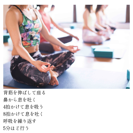
背筋を伸ばして座る
鼻から息を吐く
4拍かけて息を吸う
8拍かけて息を吐く
呼吸を繰り返す
5分ほど行う