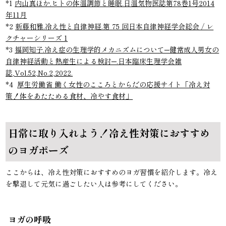
*1
内山真ほか.ヒトの体温調節と睡眠.日温気物医誌第78巻1号2014
年11月
*2
新藤和雅.冷え性と自律神経.第 75 回日本自律神経学会総会 / レ
クチャーシリーズ 1
*3
福岡知子.冷え症の生理学的メカニズムについて─健常成人男女の
自律神経活動と熱産生による検討─.日本臨床生理学会雑
誌,Vol.52,No.2,2022.
*4
厚生労働省 働く女性のこころとからだの応援サイト「冷え対
策！体をあたためる食材、冷やす食材」
日常に取り入れよう！冷え性対策におすすめ
のヨガポーズ
ここからは、冷え性対策におすすめのヨガ習慣を紹介します。冷え
を撃退して元気に過ごしたい人は参考にしてください。
ヨガの呼吸