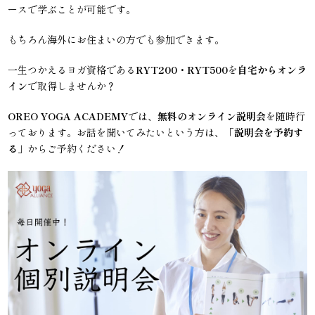
ースで学ぶことが可能です。
もちろん海外にお住まいの方でも参加できます。
一生つかえるヨガ資格である
RYT200・RYT500
を
自宅からオンラ
イン
で取得しませんか？
OREO YOGA ACADEMY
では、
無料のオンライン説明会
を随時行
っております。お話を聞いてみたいという方は、「
説明会を予約す
る
」からご予約ください！