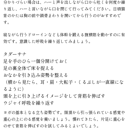
分かりづらい場合は、ハーと声を出しながら口から吐くを何度か繰
り返し、ハーと言いながら口を閉じて行ってみてください。日頃猫
背のかたは胸の前や鎖骨まわりを開いてから行うのがおすすめで
す。
寝ながら行うドローインなども体幹を鍛える腹横筋を動かすのに有
効です。意識した呼吸を繰り返してみましょう。
タダーサナ
足を手のひら一個分開けておく
足の裏全体で床を捉える
おなかを引き込み姿勢を整える
（横から見たら、耳・肩・大転子・くるぶしが一直線にな
るように）
頭を上に引き上げるイメージをして背筋を伸ばす
ウジャイ呼吸を繰り返す
ヨガの基本となる立ち姿勢です。頭頂から引っ張られている感覚や
重心の上にのる感覚を養いましょう。慣れてきたら、片足に重心を
のせて背筋を伸ばすのを試してみるとよいでしょう。