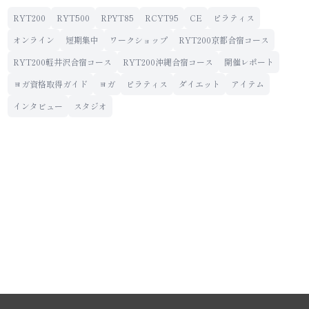
RYT200
RYT500
RPYT85
RCYT95
CE
ピラティス
オンライン
短期集中
ワークショップ
RYT200京都合宿コース
RYT200軽井沢合宿コース
RYT200沖縄合宿コース
開催レポート
ヨガ資格取得ガイド
ヨガ
ピラティス
ダイエット
アイテム
インタビュー
スタジオ