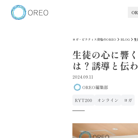
OR
ヨガ・ピラティス資格のOREO
BLOG
生
生徒の心に響
は？誘導と伝
2024.09.11
OREO編集部
RYT200
オンライン
ヨガ