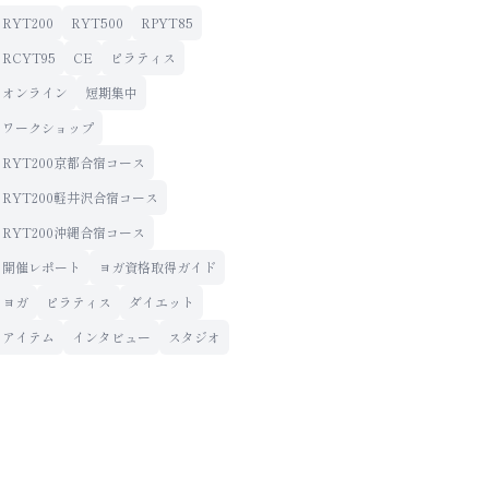
RYT200
RYT500
RPYT85
RCYT95
CE
ピラティス
オンライン
短期集中
ワークショップ
RYT200京都合宿コース
RYT200軽井沢合宿コース
RYT200沖縄合宿コース
開催レポート
ヨガ資格取得ガイド
ヨガ
ピラティス
ダイエット
アイテム
インタビュー
スタジオ