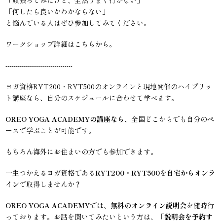
「何したら良いかわかならない」
と悩んでいる人はぜひ参加してみてください。
ワークショップ詳細は
こちら
から。
----------------------------------
ヨガ資格RYT200・RYT500のオンラインと現地開催のハイブリッ
ト講座なら、自分のスケジュールに合わせて学べます。
OREO YOGA ACADEMYの講座なら、
全国どこからでも自分のペ
ースで学ぶことが可能です。
もちろん海外にお住まいの方でも参加できます。
一生つかえるヨガ資格である
RYT200・RYT500
を
自宅からオンラ
イン
で取得しませんか？
OREO YOGA ACADEMY
では、
無料のオンライン説明会
を随時行
っております。お話を聞いてみたいという方は、「
説明会を予約す