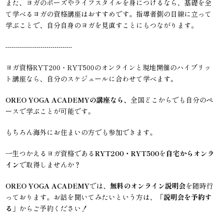
また、ヨガのポーズやライフスタイルを身につけるなら、基礎を全
て学べるヨガの資格講座はおすすめです。指導者側の目線に立って
学ぶことで、自分自身のヨガを見直すことにもつながります。
----------------------------------
ヨガ資格RYT200・RYT500のオンラインと現地開催のハイブリッ
ト講座なら、自分のスケジュールに合わせて学べます。
OREO YOGA ACADEMYの講座なら、
全国どこからでも自分のペ
ースで学ぶことが可能です。
もちろん海外にお住まいの方でも参加できます。
一生つかえるヨガ資格である
RYT200・RYT500
を
自宅からオンラ
イン
で取得しませんか？
OREO YOGA ACADEMY
では、
無料のオンライン説明会
を随時行
っております。お話を聞いてみたいという方は、「
説明会を予約す
る
」からご予約ください！