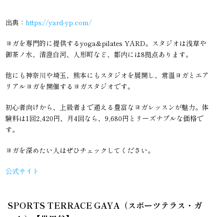
出典：
https://yard-yp.com/
ヨガを専門的に提供するyoga&pilates YARD。スタジオは浅草や
御茶ノ水、清澄白河、人形町など、都内には8拠点あります。
他にも神奈川や埼玉、熊本にもスタジオを展開し、常温ヨガとエア
リアルヨガを開催するヨガスタジオです。
初心者向けから、上級者まで通える豊富なヨガレッスンが魅力。体
験料は1回2,420円、月4回なら、9,680円とリーズナブルな価格で
す。
ヨガを深めたい人はぜひチェックしてください。
公式サイト
SPORTS TERRACE GAYA（スポーツテラス・ガ