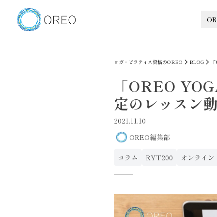
OR
ヨガ・ピラティス資格のOREO
BLOG
「
「OREO Y
定のレッスン
2021.11.10
OREO編集部
コラム
RYT200
オンライン