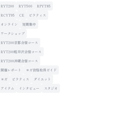
RYT200
RYT500
RPYT85
RCYT95
CE
ピラティス
オンライン
短期集中
ワークショップ
RYT200京都合宿コース
RYT200軽井沢合宿コース
RYT200沖縄合宿コース
開催レポート
ヨガ資格取得ガイド
ヨガ
ピラティス
ダイエット
アイテム
インタビュー
スタジオ