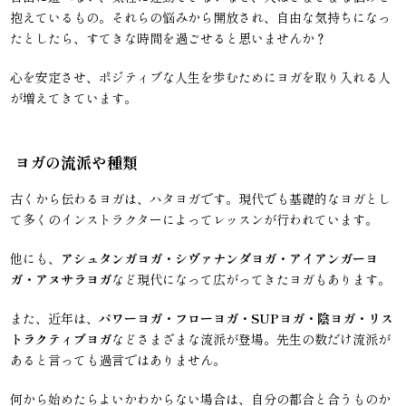
抱えているもの。それらの悩みから開放され、自由な気持ちになっ
たとしたら、すてきな時間を過ごせると思いませんか？
心を安定させ、ポジティブな人生を歩むためにヨガを取り入れる人
が増えてきています。
ヨガの流派や種類
古くから伝わるヨガは、ハタヨガです。現代でも基礎的なヨガとし
て多くのインストラクターによってレッスンが行われています。
他にも、
アシュタンガヨガ・シヴァナンダヨガ・アイアンガーヨ
ガ・アヌサラヨガ
など現代になって広がってきたヨガもあります。
また、近年は、
パワーヨガ・フローヨガ・SUPヨガ・陰ヨガ・リス
トラクティブヨガ
などさまざまな流派が登場。先生の数だけ流派が
あると言っても過言ではありません。
何から始めたらよいかわからない場合は、自分の都合と合うものか