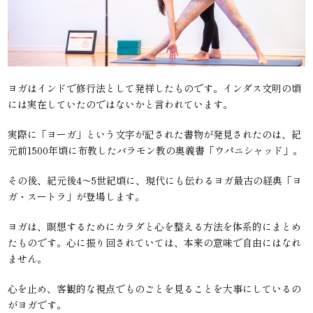
ヨガはインドで修行法として発祥したものです。インダス文明の頃
には実在していたのではないかと言われています。
実際に「ヨーガ」という文字が記された書物が発見されたのは、紀
元前1500年頃に布教したバラモン教の奥義書「ウパニシャッド」。
その後、紀元後4〜5世紀頃に、現代にも伝わるヨガ最古の経典「ヨ
ガ・スートラ」が登場します。
ヨガは、瞑想するためにカラダと心を整える方法を体系的にまとめ
たものです。心に振り回されていては、本来の意味で自由にはなれ
ません。
心を止め、客観的な視点でものごとを見ることを大事にしているの
がヨガです。